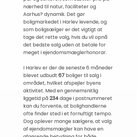
nærhed til natur, faciliteter og
Aarhus? dynamik. Det gør
boligmarkedet i Harlev levende, og
som boligsælger er det vigtigt at
tage det rette valg, hvis du vil opnå
det bedste salg uden at betale for
meget i ejendomsmæglerhonorar.
I Harlev er der de seneste 6 måneder
blevet udbudt
67
boliger til salg i
området, hvilket afspejler byens
aktivitet. Med en gennemsnitlig
liggetid på
234
dage i postnummeret
kan du forvente, at bolighandlerne
ofte finder sted i et fornuftigt tempo.
Dog oplever mange sælgere, at valg
af ejendomsmægler kan have en
afgørende betydning for både