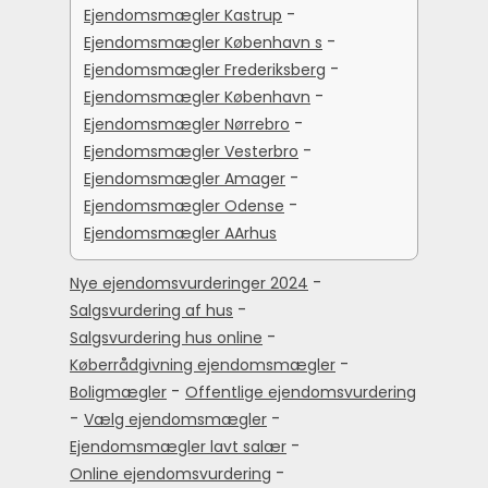
-
Ejendomsmægler Kastrup
-
Ejendomsmægler København s
-
Ejendomsmægler Frederiksberg
-
Ejendomsmægler København
-
Ejendomsmægler Nørrebro
-
Ejendomsmægler Vesterbro
-
Ejendomsmægler Amager
-
Ejendomsmægler Odense
Ejendomsmægler AArhus
-
Nye ejendomsvurderinger 2024
-
Salgsvurdering af hus
-
Salgsvurdering hus online
-
Køberrådgivning ejendomsmægler
-
Boligmægler
Offentlige ejendomsvurdering
-
-
Vælg ejendomsmægler
-
Ejendomsmægler lavt salær
-
Online ejendomsvurdering