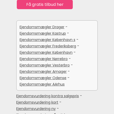
-
Ejendomsmægler Dragør
-
Ejendomsmægler Kastrup
-
Ejendomsmægler København s
-
Ejendomsmægler Frederiksberg
-
Ejendomsmægler København
-
Ejendomsmægler Nørrebro
-
Ejendomsmægler Vesterbro
-
Ejendomsmægler Amager
-
Ejendomsmægler Odense
Ejendomsmægler AArhus
-
Ejendomsvurdering kontra salgspris
-
Ejendomsvurdering kort
-
Ejendomsvurdering ny