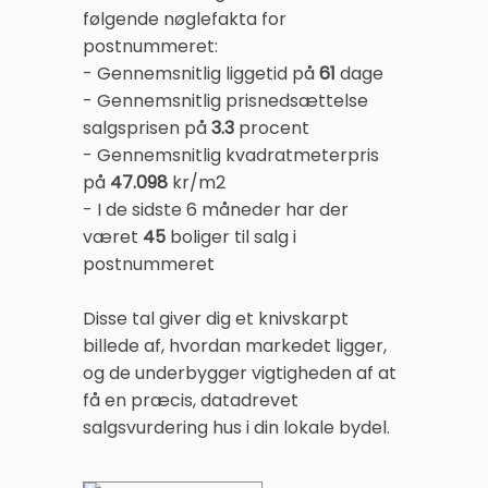
følgende nøglefakta for
postnummeret:
- Gennemsnitlig liggetid på
61
dage
- Gennemsnitlig prisnedsættelse
salgsprisen på
3.3
procent
- Gennemsnitlig kvadratmeterpris
på
47.098
kr/m2
- I de sidste 6 måneder har der
været
45
boliger til salg i
postnummeret
Disse tal giver dig et knivskarpt
billede af, hvordan markedet ligger,
og de underbygger vigtigheden af at
få en præcis, datadrevet
salgsvurdering hus i din lokale bydel.