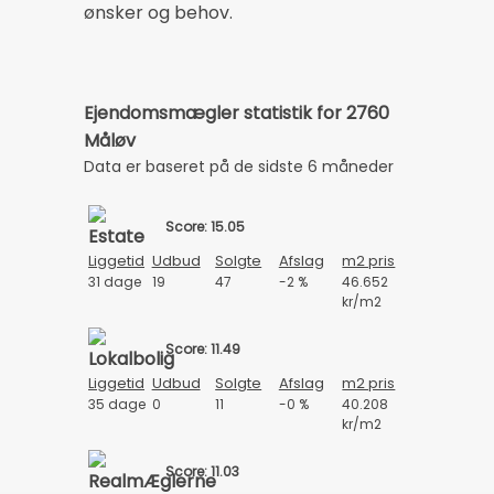
ønsker og behov.
Ejendomsmægler statistik for 2760
Måløv
Data er baseret på de sidste 6 måneder
Score: 15.05
Liggetid
Udbud
Solgte
Afslag
m2 pris
31 dage
19
47
-2 %
46.652
kr/m2
Score: 11.49
Liggetid
Udbud
Solgte
Afslag
m2 pris
35 dage
0
11
-0 %
40.208
kr/m2
Score: 11.03