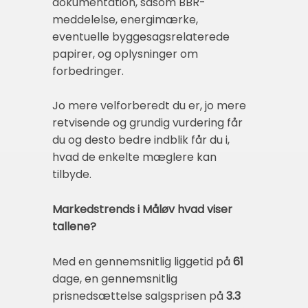
dokumentation, såsom BBR-
meddelelse, energimærke,
eventuelle byggesagsrelaterede
papirer, og oplysninger om
forbedringer.
Jo mere velforberedt du er, jo mere
retvisende og grundig vurdering får
du og desto bedre indblik får du i,
hvad de enkelte mæglere kan
tilbyde.
Markedstrends i Måløv hvad viser
tallene?
Med en gennemsnitlig liggetid på
61
dage, en gennemsnitlig
prisnedsættelse salgsprisen på
3.3