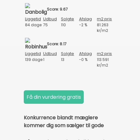
Score: 9.67
Liggetid
Udbud
Solgte
Afslag
m2 pris
84 dage
75
110
-2 %
81.263
kr/m2
Score: 8.17
Liggetid
Udbud
Solgte
Afslag
m2 pris
139 dage
1
13
-0 %
113.591
kr/m2
Konkurrence blandt mæglere
kommer dig som sælger til gode