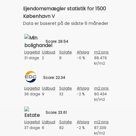
Ejendomsmægler statistik for 1500
København V
Data er baseret på de sidste 6 måneder
Score: 28.54
Liggetid
Udbud
Solgte
Afslag
m2 pris
31 dage
2
8
-0 %
88.479
kr/m2
Score: 22.34
Liggetid
Udbud
Solgte
Afslag
m2 pris
36 dage
9
32
-2 %
80.434
kr/m2
Score: 23.61
Liggetid
Udbud
Solgte
Afslag
m2 pris
37 dage
6
82
-2 %
87.339
kr/m2