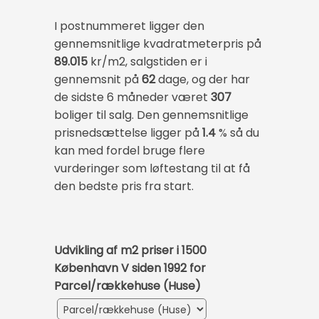
I postnummeret ligger den
gennemsnitlige kvadratmeterpris på
89.015
kr/m2, salgstiden er i
gennemsnit på
62
dage, og der har
de sidste 6 måneder været
307
boliger til salg. Den gennemsnitlige
prisnedsættelse ligger på
1.4
% så du
kan med fordel bruge flere
vurderinger som løftestang til at få
den bedste pris fra start.
Udvikling af m2 priser i 1500
København V siden 1992 for
Parcel/rækkehuse (Huse)