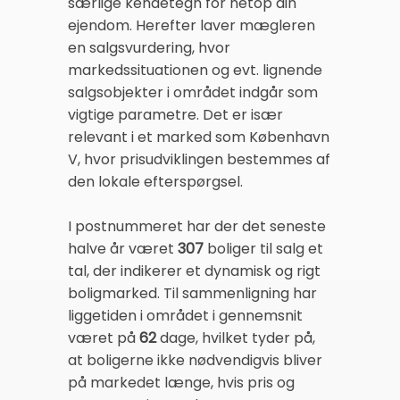
særlige kendetegn for netop din
ejendom. Herefter laver mægleren
en salgsvurdering, hvor
markedssituationen og evt. lignende
salgsobjekter i området indgår som
vigtige parametre. Det er især
relevant i et marked som København
V, hvor prisudviklingen bestemmes af
den lokale efterspørgsel.
I postnummeret har der det seneste
halve år været
307
boliger til salg et
tal, der indikerer et dynamisk og rigt
boligmarked. Til sammenligning har
liggetiden i området i gennemsnit
været på
62
dage, hvilket tyder på,
at boligerne ikke nødvendigvis bliver
på markedet længe, hvis pris og