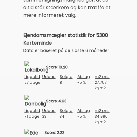
altid står stærkere og kan træffe et
mere informeret valg.
Ejendomsmægler statistik for 5300
Kerteminde
Data er baseret på de sidste 6 måneder
Score: 10.28
Liggetid
Udbud
Solgte
Afslag
m2 pris
27 dage
1
8
-5 %
27.757
kr/m2
Score: 4.93
Liggetid
Udbud
Solgte
Afslag
m2 pris
71 dage
23
34
-5 %
34.996
kr/m2
Score: 2.22