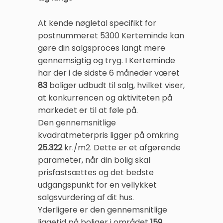
At kende nøgletal specifikt for
postnummeret 5300 Kerteminde kan
gøre din salgsproces langt mere
gennemsigtig og tryg. I Kerteminde
har der i de sidste 6 måneder været
83
boliger udbudt til salg, hvilket viser,
at konkurrencen og aktiviteten på
markedet er til at føle på.
Den gennemsnitlige
kvadratmeterpris ligger på omkring
25.322
kr./m2. Dette er et afgørende
parameter, når din bolig skal
prisfastsættes og det bedste
udgangspunkt for en vellykket
salgsvurdering af dit hus.
Yderligere er den gennemsnitlige
liggetid på boliger i området
159