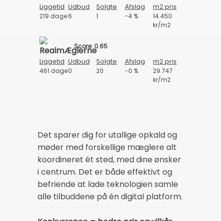
Liggetid
Udbud
Solgte
Afslag
m2 pris
219 dage
6
1
-4 %
14.450
kr/m2
Score: 0.65
Liggetid
Udbud
Solgte
Afslag
m2 pris
461 dage
0
20
-0 %
29.747
kr/m2
Det sparer dig for utallige opkald og
møder med forskellige mæglere alt
koordineret ét sted, med dine ønsker
i centrum. Det er både effektivt og
befriende at lade teknologien samle
alle tilbuddene på én digital platform.