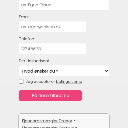
Email:
Telefon:
Din tidshorisont:
Jeg accepterer
betingelserne
-
Ejendomsmægler Dragør
-
Ejendomsmægler Kastrup