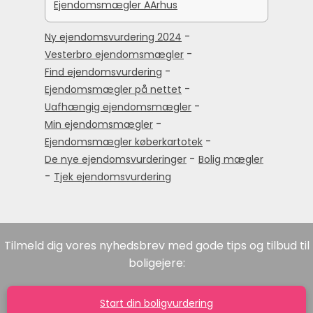
Ejendomsmægler AArhus
-
Ny ejendomsvurdering 2024
-
Vesterbro ejendomsmægler
-
Find ejendomsvurdering
-
Ejendomsmægler på nettet
-
Uafhængig ejendomsmægler
-
Min ejendomsmægler
-
Ejendomsmægler køberkartotek
-
De nye ejendomsvurderinger
Bolig mægler
-
Tjek ejendomsvurdering
Tilmeld dig vores nyhedsbrev med gode tips og tilbud til
boligejere:
Start din boligvurdering