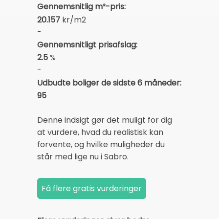
Gennemsnitlig m²-pris:
20.157
kr/m2
-
Gennemsnitligt prisafslag:
2.5
%
-
Udbudte boliger de sidste 6 måneder:
95
Denne indsigt gør det muligt for dig
at vurdere, hvad du realistisk kan
forvente, og hvilke muligheder du
står med lige nu i Sabro.