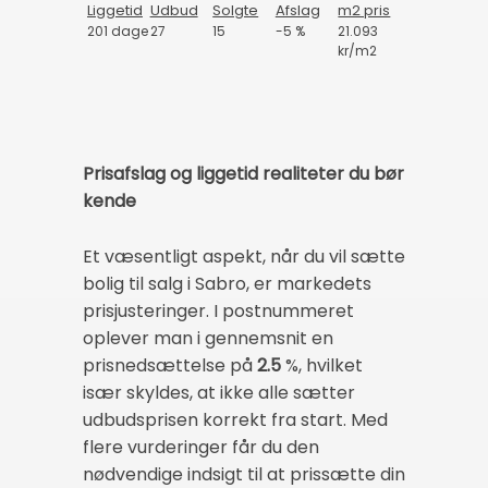
Liggetid
Udbud
Solgte
Afslag
m2 pris
201 dage
27
15
-5 %
21.093
kr/m2
Prisafslag og liggetid realiteter du bør
kende
Et væsentligt aspekt, når du vil sætte
bolig til salg i Sabro, er markedets
prisjusteringer. I postnummeret
oplever man i gennemsnit en
prisnedsættelse på
2.5
%, hvilket
især skyldes, at ikke alle sætter
udbudsprisen korrekt fra start. Med
flere vurderinger får du den
nødvendige indsigt til at prissætte din