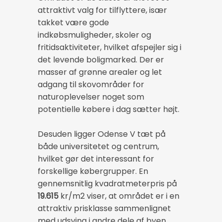
attraktivt valg for tilflyttere, især
takket være gode
indkøbsmuligheder, skoler og
fritidsaktiviteter, hvilket afspejler sig i
det levende boligmarked. Der er
masser af grønne arealer og let
adgang til skovområder for
naturoplevelser noget som
potentielle købere i dag sætter højt.
Desuden ligger Odense V tæt på
både universitetet og centrum,
hvilket gør det interessant for
forskellige købergrupper. En
gennemsnitlig kvadratmeterpris på
19.615
kr/m2 viser, at området er i en
attraktiv prisklasse sammenlignet
med udsving i andre dele af byen.