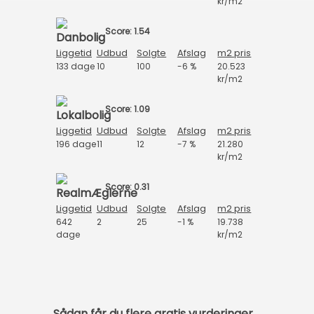
kr/m2
Score: 1.54
Liggetid
Udbud
Solgte
Afslag
m2 pris
133 dage
10
100
-6 %
20.523
kr/m2
Score: 1.09
Liggetid
Udbud
Solgte
Afslag
m2 pris
196 dage
11
12
-7 %
21.280
kr/m2
Score: 0.31
Liggetid
Udbud
Solgte
Afslag
m2 pris
642
2
25
-1 %
19.738
dage
kr/m2
Sådan får du flere gratis vurderinger