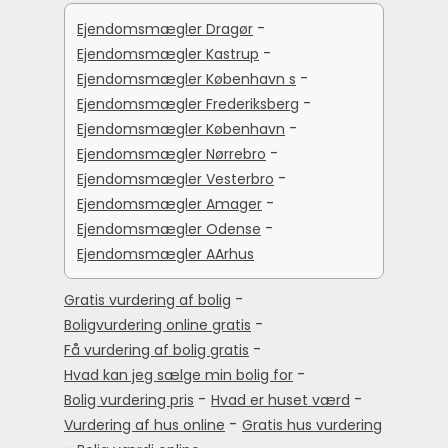
-
Ejendomsmægler Dragør
-
Ejendomsmægler Kastrup
-
Ejendomsmægler København s
-
Ejendomsmægler Frederiksberg
-
Ejendomsmægler København
-
Ejendomsmægler Nørrebro
-
Ejendomsmægler Vesterbro
-
Ejendomsmægler Amager
-
Ejendomsmægler Odense
Ejendomsmægler AArhus
-
Gratis vurdering af bolig
-
Boligvurdering online gratis
-
Få vurdering af bolig gratis
-
Hvad kan jeg sælge min bolig for
-
-
Bolig vurdering pris
Hvad er huset værd
-
Vurdering af hus online
Gratis hus vurdering