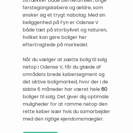
tiltrækker både børnefamilier, unge
førstegangskøbere og ældre, som
ønsker sig et trygt nabolag. Med sin
beliggenhed på Fyn er Odense V
både tæt på storbylivet og naturen,
hvilket kan gøre boliger her
eftertragtede på markedet.
Når du vælger at sætte bolig til salg
netop i Odense V, får du glæde af
områdets brede købersegment og
det aktive boligmarked, hvor der i de
sidste 6 måneder har været hele
60
boliger til salg. Det giver dig optimale
muligheder for at ramme netop den
rette køber især hvis du samarbejder
med den rigtige ejendomsmægler.