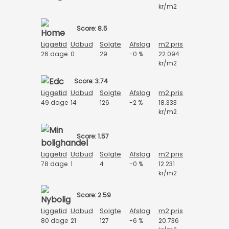
kr/m2
Score: 8.5
Liggetid
Udbud
Solgte
Afslag
m2 pris
26 dage
0
29
-0 %
22.094
kr/m2
Score: 3.74
Liggetid
Udbud
Solgte
Afslag
m2 pris
49 dage
14
126
-2 %
18.333
kr/m2
Score: 1.57
Liggetid
Udbud
Solgte
Afslag
m2 pris
78 dage
1
4
-0 %
12.231
kr/m2
Score: 2.59
Liggetid
Udbud
Solgte
Afslag
m2 pris
80 dage
21
127
-6 %
20.736