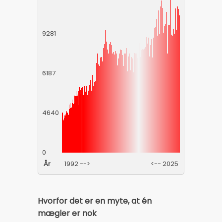
9281
6187
4640
0
År
1992 -->
<-- 2025
Hvorfor det er en myte, at én
mægler er nok