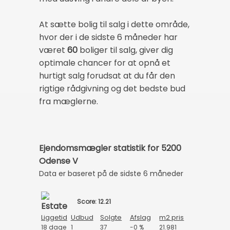
At sætte bolig til salg i dette område,
hvor der i de sidste 6 måneder har
været
60
boliger til salg, giver dig
optimale chancer for at opnå et
hurtigt salg forudsat at du får den
rigtige rådgivning og det bedste bud
fra mæglerne.
Ejendomsmægler statistik for 5200
Odense V
Data er baseret på de sidste 6 måneder
Score: 12.21
Liggetid
Udbud
Solgte
Afslag
m2 pris
18 dage
1
37
-0 %
21.981