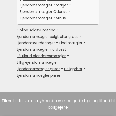
-
Ejendomsmægler Amager
-
Ejendomsmægler Odense
Ejendomsmægler AArhus
-
Online salgsvurdering
-
Ejendomsmægler solgt eller gratis
-
-
Ejendomsvurderinger
Find mægler
-
Ejendomsmægler nordvest
-
Få tilbud ejendomsmægler
-
Billig ejendomsmægler
-
-
Ejendomsmægler priser
Boligpriser
Ejendomsmaegler priser
Tilmeld dig vores nyhedsbrev med gode tips og tilbud til
boligejere: