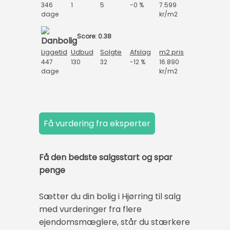
346
1
5
-0 %
7.599
dage
kr/m2
Score: 0.38
Liggetid
Udbud
Solgte
Afslag
m2 pris
447
130
32
-12 %
16.890
dage
kr/m2
Få den bedste salgsstart og spar
penge
Sætter du din bolig i Hjørring til salg
med vurderinger fra flere
ejendomsmæglere, står du stærkere