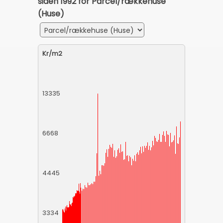
siden 1992 for Parcel/rækkehuse
(Huse)
Kr/m2
13335
6668
4445
3334