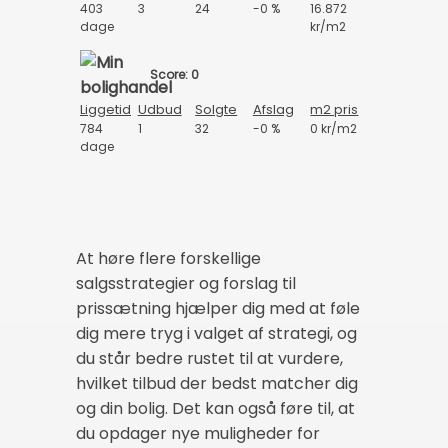
403
3
24
-0 %
16.872
dage
kr/m2
Score: 0
Liggetid
Udbud
Solgte
Afslag
m2 pris
784
1
32
-0 %
0 kr/m2
dage
At høre flere forskellige
salgsstrategier og forslag til
prissætning hjælper dig med at føle
dig mere tryg i valget af strategi, og
du står bedre rustet til at vurdere,
hvilket tilbud der bedst matcher dig
og din bolig. Det kan også føre til, at
du opdager nye muligheder for