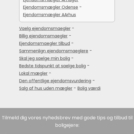
-
Ejendomsmægler Odense
Ejendomsmægler AArhus
-
Vaelg ejendomsmaegler
-
Billig ejendomsmaegler
-
Ejendomsmaegler tilbud
-
Sammenlign ejendomsmaeglere
-
Skal jeg saelge min bolig
-
Bedste tidspunkt at saelge bolig
-
Lokal mægler
-
Den offentlige ejendomsvurdering
-
Salg af hus uden mægler
Bolig værdi
Tilmeld dig vores nyhedsbrev med gode tips og tilbud til
boligejere: