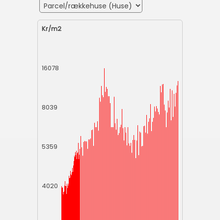
Kr/m2
16078
8039
5359
4020