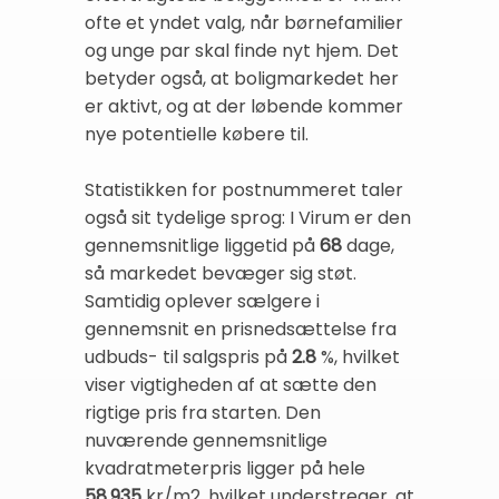
ofte et yndet valg, når børnefamilier
og unge par skal finde nyt hjem. Det
betyder også, at boligmarkedet her
er aktivt, og at der løbende kommer
nye potentielle købere til.
Statistikken for postnummeret taler
også sit tydelige sprog: I Virum er den
gennemsnitlige liggetid på
68
dage,
så markedet bevæger sig støt.
Samtidig oplever sælgere i
gennemsnit en prisnedsættelse fra
udbuds- til salgspris på
2.8
%, hvilket
viser vigtigheden af at sætte den
rigtige pris fra starten. Den
nuværende gennemsnitlige
kvadratmeterpris ligger på hele
58.935
kr/m2, hvilket understreger, at