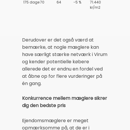
175 dage
70
64
-5 %
71.440
kr/m2
Derudover er det også værd at
bemærke, at nogle mæglere kan
have særligt stærke netværk i Virum
og kender potentielle købere
allerede det er endnu en fordel ved
at åbne op for flere vurderinger på
én gang.
Konkurrence mellem mæglere sikrer
dig den bedste pris
Ejendomsmæglere er meget
opmærksomme på, at de er i