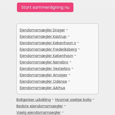
-
Ejendomsmægler Dragør
-
Ejendomsmægler Kastrup
-
Ejendomsmægler København s
-
Ejendomsmægler Frederiksberg
-
Ejendomsmægler København
-
Ejendomsmægler Nørrebro
-
Ejendomsmægler Vesterbro
-
Ejendomsmægler Amager
-
Ejendomsmægler Odense
Ejendomsmægler AArhus
-
-
Boligpriser udvikling
Hvornar saelge bolig
-
Bedste ejendomsmaegler
-
Vaelg ejendomsmaegler