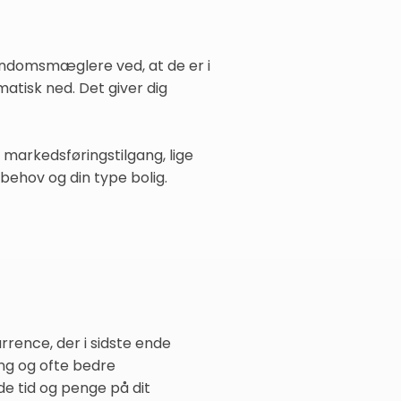
jendomsmæglere ved, at de er i
tisk ned. Det giver dig
markedsføringstilgang, lige
behov og din type bolig.
rence, der i sidste ende
ng og ofte bedre
åde tid og penge på dit