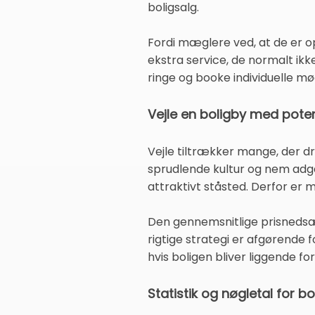
boligsalg.
Fordi mæglere ved, at de er o
ekstra service, de normalt ikke
ringe og booke individuelle mø
Vejle en boligby med poten
Vejle tiltrækker mange, der d
sprudlende kultur og nem adgan
attraktivt ståsted. Derfor er 
Den gennemsnitlige prisnedsæ
rigtige strategi er afgørende 
hvis boligen bliver liggende fo
Statistik og nøgletal for bol