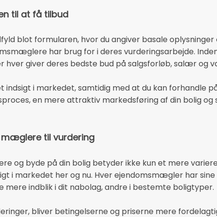
til at få tilbud
fyld blot formularen, hvor du angiver basale oplysninger o
smæglere har brug for i deres vurderingsarbejde. Inden 
r hver giver deres bedste bud på salgsforløb, salær og 
 indsigt i markedet, samtidig med at du kan forhandle på
sproces, en mere attraktiv markedsføring af din bolig og 
 mæglere til vurdering
dere og byde på din bolig betyder ikke kun et mere varieret
igt i markedet her og nu. Hver ejendomsmægler har sine 
mere indblik i dit nabolag, andre i bestemte boligtyper.
rderinger, bliver betingelserne og priserne mere fordelagt