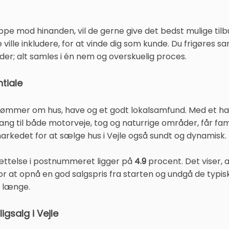
ppe mod hinanden, vil de gerne give det bedst mulige til
 ville inkludere, for at vinde dig som kunde. Du frigøres sa
der; alt samles i én nem og overskuelig proces.
tiale
rømmer om hus, have og et godt lokalsamfund. Med et han
g til både motorveje, tog og naturrige områder, får fami
markedet for at sælge hus i Vejle også sundt og dynamisk.
ttelse i postnummeret ligger på
4.9
procent. Det viser, 
for at opnå en god salgspris fra starten og undgå de typis
r længe.
igsalg i Vejle