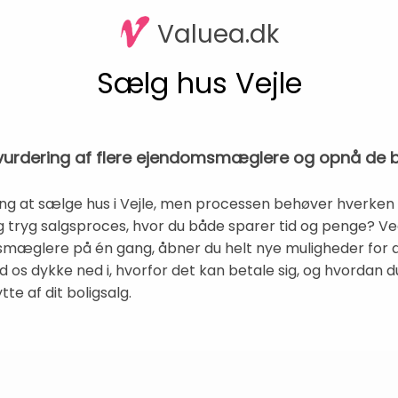
Valuea.dk
Sælg hus Vejle
s vurdering af flere ejendomsmæglere og opnå de b
ng at sælge hus i Vejle, men processen behøver hverken 
tryg salgsproces, hvor du både sparer tid og penge? Ved
smæglere på én gang, åbner du helt nye muligheder for a
ad os dykke ned i, hvorfor det kan betale sig, og hvordan du
te af dit boligsalg.