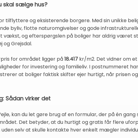
u skal sælge hus?
for tilflyttere og eksisterende borgere. Med sin unikke 
evende byliv, flotte naturomgivelser og gode infrastrukture
 vækst, og efterspørgslen på boliger har aldrig været s
 og Grejsdal.
ris for området ligger på
18.417
kr/m2. Det vidner om et
uligheder for investering og familieliv. I postnummeret ha
ustrerer at boliger faktisk skifter ejer hurtigt, når prisen
g: Sådan virker det
ejle, kan du let gøre brug af en formular, der på én gang
rådet. Det betyder, at du hurtigt og gratis får flere ufor
, uden selv at skulle kontakte hver enkelt mægler individu