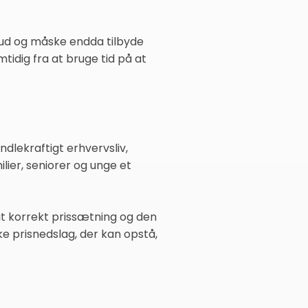
bud og måske endda tilbyde
mtidig fra at bruge tid på at
dlekraftigt erhvervsliv,
lier, seniorer og unge et
at korrekt prissætning og den
ke prisnedslag, der kan opstå,