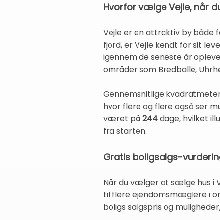
Hvorfor vælge Vejle, når d
Vejle er en attraktiv by både 
fjord, er Vejle kendt for sit l
igennem de seneste år oplevet
områder som Bredballe, Uhrhøj
Gennemsnitlige kvadratmeterp
hvor flere og flere også ser m
været på
244
dage, hvilket ill
fra starten.
Gratis boligsalgs-vurderin
Når du vælger at sælge hus i V
til flere ejendomsmæglere i om
boligs salgspris og muligheder