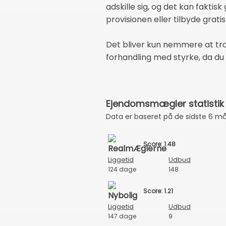
adskille sig, og det kan faktisk 
provisionen eller tilbyde grat
Det bliver kun nemmere at træff
forhandling med styrke, da du 
Ejendomsmægler statistik f
Data er baseret på de sidste 6 m
Score: 1.48
Liggetid
Udbud
124 dage
148
Score: 1.21
Liggetid
Udbud
147 dage
9