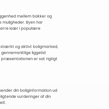
beliggenhed mellem bakker og
lle muligheder. Byen har
tørre især i populære
 stærkt og aktivt boligmarked,
r gennemsnitlige liggetid
 og præsentationen er sat rigtigt
 sender din boliginformation ud
pligtende vurderinger af din
elt.