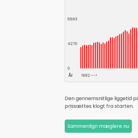
5693
4270
0
År
1992 -->
Den gennemsnitlige liggetid 
prissættes klogt fra starten.