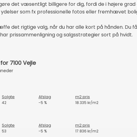
gøre det væsentligt billigere for dig, fordi de i højere grad 
is ydelser som fx professionelle fotos eller fremhævet bo
e det rigtige valg, når du har alle kort på hånden. Du får
har prissammenligning og salgsstrategier sort på hvidt.
or 7100 Vejle
åneder
Solgte
Afslag
m2 pris
42
-5 %
18.335 kr/m2
Solgte
Afslag
m2 pris
53
-5 %
17.836 kr/m2