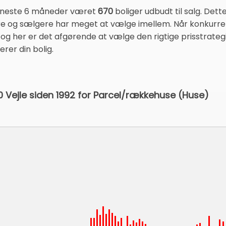
seneste 6 måneder været
670
boliger udbudt til salg. Dette
 og sælgere har meget at vælge imellem. Når konkurrence
 ud og her er det afgørende at vælge den rigtige prisstrate
rer din bolig.
00 Vejle siden 1992 for Parcel/rækkehuse (Huse)