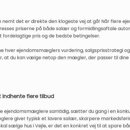
n nemt det er direkte den klogeste vej at gå! Når flere e
sses priserne på både salær og formidlingsaftale automa
 fordelagtige pris og de bedste betingelser.
 hver ejendomsmæglers vurdering, salgsprisstrategi og 
r, at du kan vælge netop den mægler, der passer til dine 
indhente flere tilbud
lere ejendomsmæglere samtidig, sætter du gang i en konkur
glere giver typisk et lavere salær, skarpere markedsføri
kal sælge hus i Vejle, er det en konkret vej til at spare b