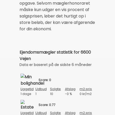
opgave. Selvom mæglerhonoraret
måske kun udgør en vis procent af
salgsprisen, løber det hurtigt op i
store beløb, der kan være afgørende
for din økonomi.
Ejendomsmægler statistik for 6600
Vejen
Data er baseret på de sidste 6 måneder
Score: 0
Liggetid
Udbud
Solgte
Afslag
m2 pris
1 dage
1
10
-0 %
0 kr/m2
Score: 0.77
Liggetid
Udbud
Solgte
Afslag
m2 pris