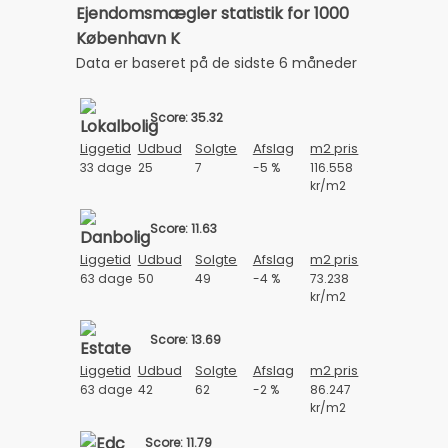
Ejendomsmægler statistik for 1000
København K
Data er baseret på de sidste 6 måneder
Score: 35.32
Liggetid
Udbud
Solgte
Afslag
m2 pris
33 dage
25
7
-5 %
116.558
kr/m2
Score: 11.63
Liggetid
Udbud
Solgte
Afslag
m2 pris
63 dage
50
49
-4 %
73.238
kr/m2
Score: 13.69
Liggetid
Udbud
Solgte
Afslag
m2 pris
63 dage
42
62
-2 %
86.247
kr/m2
Score: 11.79