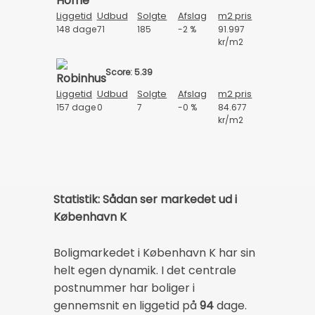
Liggetid
Udbud
Solgte
Afslag
m2 pris
148 dage
71
185
-2 %
91.997
kr/m2
Score: 5.39
Liggetid
Udbud
Solgte
Afslag
m2 pris
157 dage
0
7
-0 %
84.677
kr/m2
Statistik: Sådan ser markedet ud i
København K
Boligmarkedet i København K har sin
helt egen dynamik. I det centrale
postnummer har boliger i
gennemsnit en liggetid på
94
dage.