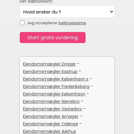
Din tidshorisont:
Jeg accepterer
betingelserne
-
Ejendomsmægler Dragør
-
Ejendomsmægler Kastrup
-
Ejendomsmægler København s
-
Ejendomsmægler Frederiksberg
-
Ejendomsmægler København
-
Ejendomsmægler Nørrebro
-
Ejendomsmægler Vesterbro
-
Ejendomsmægler Amager
-
Ejendomsmægler Odense
Ejendomsmægler AArhus