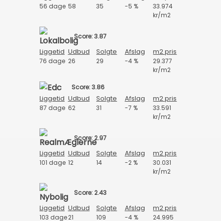
56 dage
58
35
-5 %
33.974
kr/m2
Score: 3.87
Liggetid
Udbud
Solgte
Afslag
m2 pris
76 dage
26
29
-4 %
29.377
kr/m2
Score: 3.86
Liggetid
Udbud
Solgte
Afslag
m2 pris
87 dage
62
31
-7 %
33.591
kr/m2
Score: 2.97
Liggetid
Udbud
Solgte
Afslag
m2 pris
101 dage
12
14
-2 %
30.031
kr/m2
Score: 2.43
Liggetid
Udbud
Solgte
Afslag
m2 pris
103 dage
21
109
-4 %
24.995