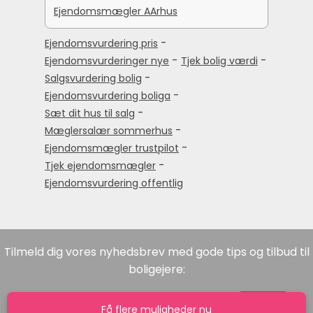
Ejendomsmægler AArhus
-
Ejendomsvurdering pris
-
-
Ejendomsvurderinger nye
Tjek bolig værdi
-
Salgsvurdering bolig
-
Ejendomsvurdering boliga
-
Sæt dit hus til salg
-
Mæglersalær sommerhus
-
Ejendomsmægler trustpilot
-
Tjek ejendomsmægler
Ejendomsvurdering offentlig
Tilmeld dig vores nyhedsbrev med gode tips og tilbud til
boligejere:
Få flere muligheder nu