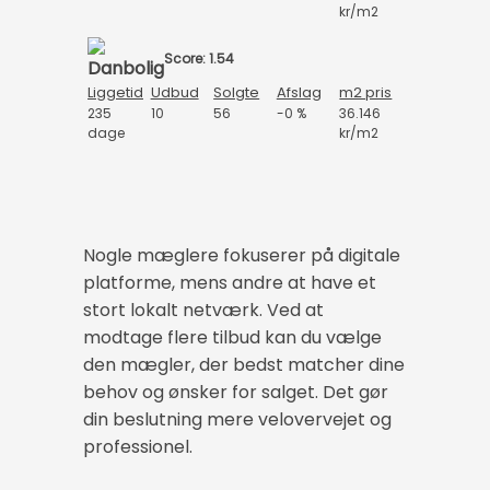
kr/m2
Score: 1.54
Liggetid
Udbud
Solgte
Afslag
m2 pris
235
10
56
-0 %
36.146
dage
kr/m2
Nogle mæglere fokuserer på digitale
platforme, mens andre at have et
stort lokalt netværk. Ved at
modtage flere tilbud kan du vælge
den mægler, der bedst matcher dine
behov og ønsker for salget. Det gør
din beslutning mere velovervejet og
professionel.