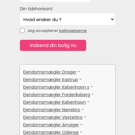
Din tidshorisont:
Jeg accepterer
betingelserne
-
Ejendomsmægler Dragør
-
Ejendomsmægler Kastrup
-
Ejendomsmægler København s
-
Ejendomsmægler Frederiksberg
-
Ejendomsmægler København
-
Ejendomsmægler Nørrebro
-
Ejendomsmægler Vesterbro
-
Ejendomsmægler Amager
-
Ejendomsmægler Odense