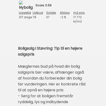
Score: 0.56
Liggetid
Udbud
Solgte
Afslag
m2 pris
317 dage
78
37
-2 %
17.772
kr/m2
Boligsalg i Støvring: Tip til en højere
salgspris
Mæglernes bud på hvad din bolig
salgspris bør være, afhænger også
af hvordan du forbereder din bolig
før vurderingen. Her er konkrete råd
til at opnå en højere pris:
- Sørg for at boligen fremstår
ryddelig, lys og indbydende