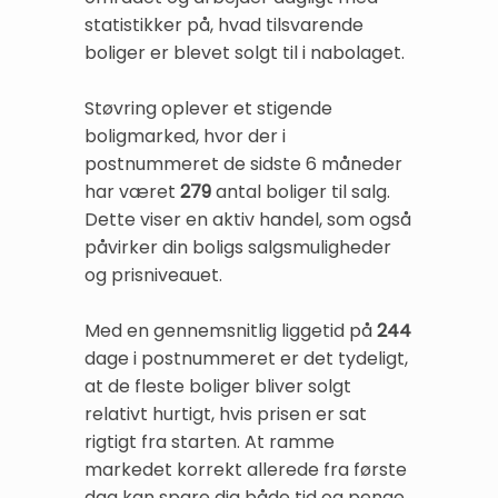
statistikker på, hvad tilsvarende
boliger er blevet solgt til i nabolaget.
Støvring oplever et stigende
boligmarked, hvor der i
postnummeret de sidste 6 måneder
har været
279
antal boliger til salg.
Dette viser en aktiv handel, som også
påvirker din boligs salgsmuligheder
og prisniveauet.
Med en gennemsnitlig liggetid på
244
dage i postnummeret er det tydeligt,
at de fleste boliger bliver solgt
relativt hurtigt, hvis prisen er sat
rigtigt fra starten. At ramme
markedet korrekt allerede fra første
dag kan spare dig både tid og penge.