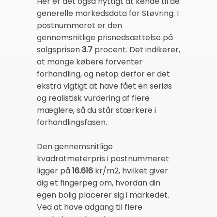
Her er det også nyttigt at kende til de
generelle markedsdata for Støvring: I
postnummeret er den
gennemsnitlige prisnedsættelse på
salgsprisen
3.7
procent. Det indikerer,
at mange købere forventer
forhandling, og netop derfor er det
ekstra vigtigt at have fået en seriøs
og realistisk vurdering af flere
mæglere, så du står stærkere i
forhandlingsfasen.
Den gennemsnitlige
kvadratmeterpris i postnummeret
ligger på
16.616
kr/m2, hvilket giver
dig et fingerpeg om, hvordan din
egen bolig placerer sig i markedet.
Ved at have adgang til flere