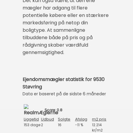
Det kan også være, at den ene
mægler har adgang til flere
potentielle købere eller en stærkere
markedsføring på netop din
boligtype. At sammenligne
tilbuddene både på pris og på
rådgivning skaber værdifuld
gennemsigtighed.
Ejendomsmægler statistik for 9530
Støvring
Data er baseret på de sidste 6 måneder
Score: 0.8
Liggetid
Udbud
Solgte
Afslag
m2 pris
153 dage
2
16
-11 %
12.214
kr/m2