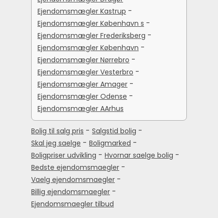
-
Ejendomsmægler Kastrup
-
Ejendomsmægler København s
-
Ejendomsmægler Frederiksberg
-
Ejendomsmægler København
-
Ejendomsmægler Nørrebro
-
Ejendomsmægler Vesterbro
-
Ejendomsmægler Amager
-
Ejendomsmægler Odense
Ejendomsmægler AArhus
-
-
Bolig til salg pris
Salgstid bolig
-
-
Skal jeg saelge
Boligmarked
-
-
Boligpriser udvikling
Hvornar saelge bolig
-
Bedste ejendomsmaegler
-
Vaelg ejendomsmaegler
-
Billig ejendomsmaegler
Ejendomsmaegler tilbud