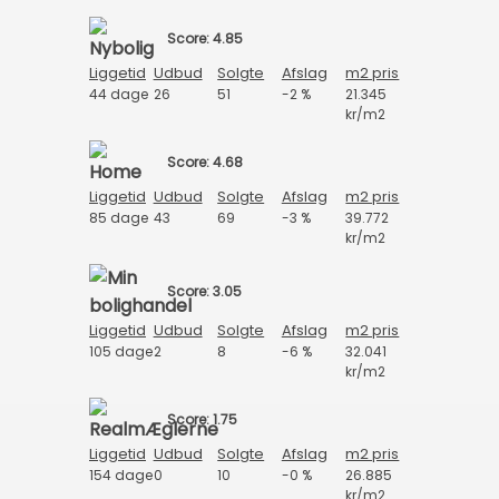
Score: 4.85
Liggetid
Udbud
Solgte
Afslag
m2 pris
44 dage
26
51
-2 %
21.345
kr/m2
Score: 4.68
Liggetid
Udbud
Solgte
Afslag
m2 pris
85 dage
43
69
-3 %
39.772
kr/m2
Score: 3.05
Liggetid
Udbud
Solgte
Afslag
m2 pris
105 dage
2
8
-6 %
32.041
kr/m2
Score: 1.75
Liggetid
Udbud
Solgte
Afslag
m2 pris
154 dage
0
10
-0 %
26.885
kr/m2