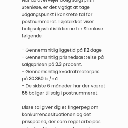
Når du overvejer bolig salgspris i
Stenløse, er det vigtigt at tage
udgangspunkt i konkrete tal for
postnummeret. I øjeblikket viser
boligsalgsstatistikkerne for Stenløse
følgende:
- Gennemsnitlig liggetid på
112
dage.
- Gennemsnitlig prisnedsættelse på
salgsprisen på
2.3
procent.
- Gennemsnitlig kvadratmeterpris
på
30.380
kr/m2.
- De sidste 6 måneder har der været
85
boliger til salg i postnummeret.
Disse tal giver dig et fingerpeg om
konkurrencesituationen og det
prisspænd, der som regel arbejdes