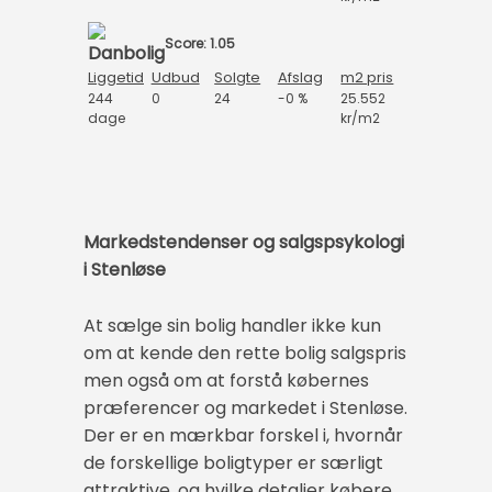
Score: 1.05
Liggetid
Udbud
Solgte
Afslag
m2 pris
244
0
24
-0 %
25.552
dage
kr/m2
Markedstendenser og salgspsykologi
i Stenløse
At sælge sin bolig handler ikke kun
om at kende den rette bolig salgspris
men også om at forstå købernes
præferencer og markedet i Stenløse.
Der er en mærkbar forskel i, hvornår
de forskellige boligtyper er særligt
attraktive, og hvilke detaljer købere