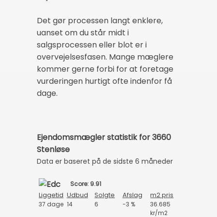
Det gør processen langt enklere,
uanset om du står midt i
salgsprocessen eller blot er i
overvejelsesfasen. Mange mæglere
kommer gerne forbi for at foretage
vurderingen hurtigt ofte indenfor få
dage.
Ejendomsmægler statistik for 3660
Stenløse
Data er baseret på de sidste 6 måneder
Score: 9.91
Liggetid
Udbud
Solgte
Afslag
m2 pris
37 dage
14
6
-3 %
36.685
kr/m2