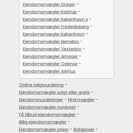
-
Ejendomsmægler Dragør
-
Ejendomsmægler Kastrup
-
Ejendomsmægler København s
-
Ejendomsmægler Frederiksberg
-
Ejendomsmægler København
-
Ejendomsmægler Nørrebro
-
Ejendomsmægler Vesterbro
-
Ejendomsmægler Amager
-
Ejendomsmægler Odense
Ejendomsmægler AArhus
-
Online salgsvurdering
-
Ejendomsmægler solgt eller gratis
-
-
Ejendomsvurderinger
Find mægler
-
Ejendomsmægler nordvest
-
Få tilbud ejendomsmægler
-
Billig ejendomsmægler
-
-
Ejendomsmægler priser
Boligpriser