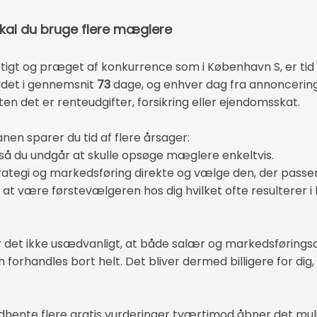
skal du bruge flere mæglere
gt og præget af konkurrence som i København S, er tid o
rådet i gennemsnit
73
dage, og enhver dag fra annoncering t
en det er renteudgifter, forsikring eller ejendomsskat.
en sparer du tid af flere årsager:
 så du undgår at skulle opsøge mæglere enkeltvis.
ategi og markedsføring direkte og vælge den, der passer b
t være førstevælgeren hos dig hvilket ofte resulterer i 
 det ikke usædvanligt, at både salær og markedsføring
 forhandles bort helt. Det bliver dermed billigere for di
ndhente flere gratis vurderinger tværtimod åbner det mul