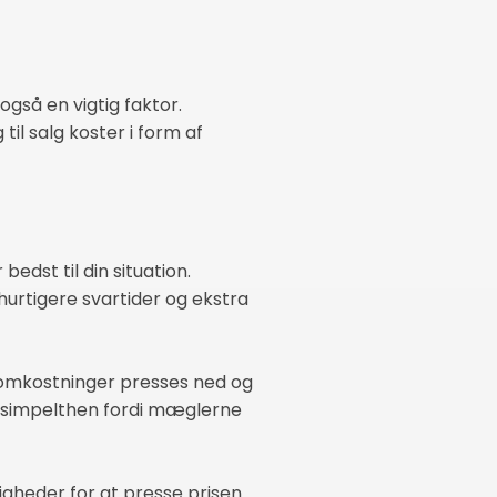
gså en vigtig faktor.
il salg koster i form af
edst til din situation.
hurtigere svartider og ekstra
somkostninger presses ned og
g, simpelthen fordi mæglerne
igheder for at presse prisen