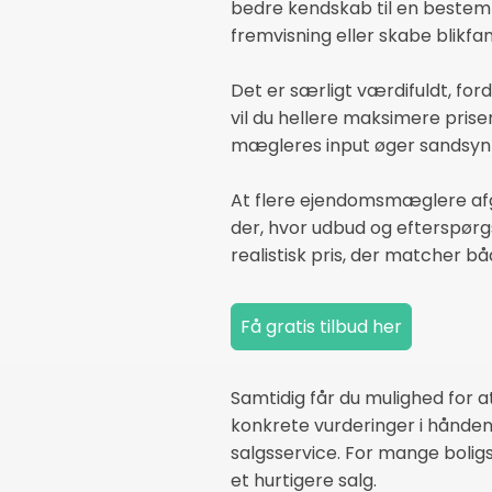
bedre kendskab til en bestemt
fremvisning eller skabe blikfa
Det er særligt værdifuldt, for
vil du hellere maksimere pris
mægleres input øger sandsynl
At flere ejendomsmæglere afg
der, hvor udbud og efterspørgse
realistisk pris, der matcher 
Samtidig får du mulighed for a
konkrete vurderinger i hånden.
salgsservice. For mange bolig
et hurtigere salg.