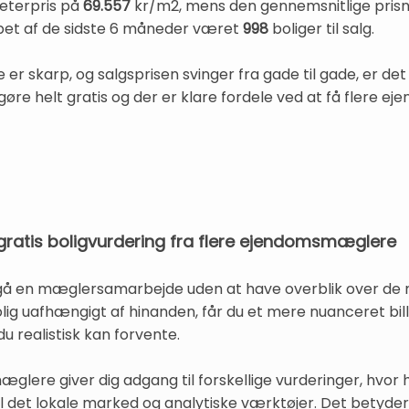
eterpris på
69.557
kr/m2, mens den gennemsnitlige prisn
løbet af de sidste 6 måneder været
998
boliger til salg.
 skarp, og salgsprisen svinger fra gade til gade, er det 
gøre helt gratis og der er klare fordele ved at få flere 
ratis boligvurdering fra flere ejendomsmæglere
ndgå en mæglersamarbejde uden at have overblik over de m
ig uafhængigt af hinanden, får du et mere nuanceret bill
u realistisk kan forvente.
mæglere giver dig adgang til forskellige vurderinger, hv
l det lokale marked og analytiske værktøjer. Det betyder