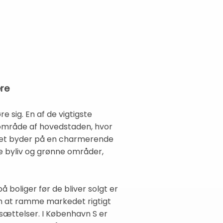
ere
e sig. En af de vigtigste
t område af hovedstaden, hvor
ådet byder på en charmerende
e byliv og grønne områder,
å boliger før de bliver solgt er
om at ramme markedet rigtigt
sættelser. I København S er