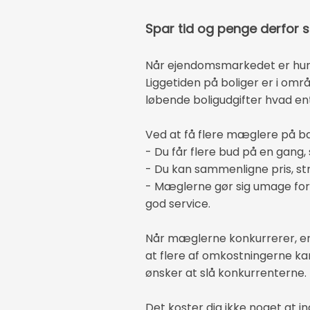
Spar tid og penge derfor 
Når ejendomsmarkedet er hurti
Liggetiden på boliger er i om
løbende boligudgifter hvad ent
Ved at få flere mæglere på ban
- Du får flere bud på en gang,
- Du kan sammenligne pris, str
- Mæglerne gør sig umage for a
god service.
Når mæglerne konkurrerer, er
at flere af omkostningerne kan
ønsker at slå konkurrenterne.
Det koster dig ikke noget at i