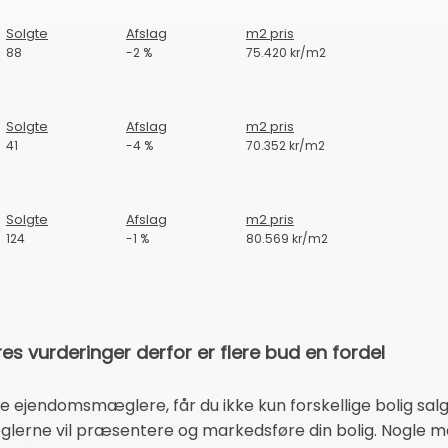
Solgte
Afslag
m2 pris
88
-2 %
75.420 kr/m2
Solgte
Afslag
m2 pris
41
-4 %
70.352 kr/m2
Solgte
Afslag
m2 pris
124
-1 %
80.569 kr/m2
 vurderinger derfor er flere bud en fordel
ere ejendomsmæglere, får du ikke kun forskellige bolig sal
glerne vil præsentere og markedsføre din bolig. Nogle