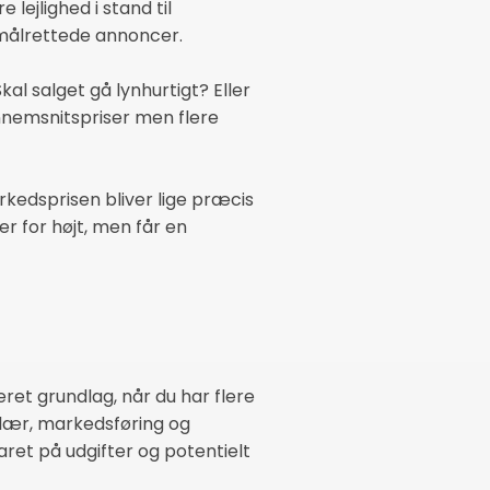
ejlighed i stand til
g målrettede annoncer.
al salget gå lynhurtigt? Eller
nnemsnitspriser men flere
kedsprisen bliver lige præcis
er for højt, men får en
ret grundlag, når du har flere
salær, markedsføring og
ret på udgifter og potentielt