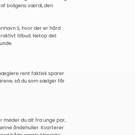
 af boligens værdi, den
nhavn S, hvor der er hård
aktivt tilbud. Netop det
kunde.
mæglere rent faktisk sparer
årene, så du som sælger får
r møder du alt fra unge par,
grønne åndehuller. Kvarterer