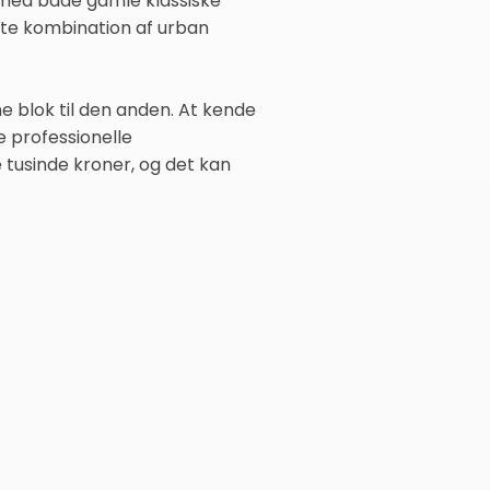
 med både gamle klassiske
e kombination af urban
ne blok til den anden. At kende
 professionelle
tusinde kroner, og det kan