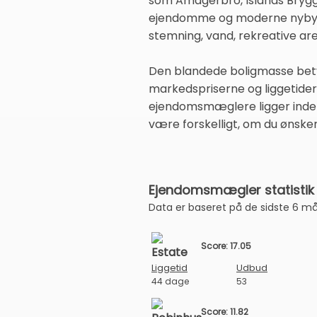
som Amagerbro, Islands Brygg
ejendomme og moderne nybygg
stemning, vand, rekreative are
Den blandede boligmasse betyde
markedspriserne og liggetider
ejendomsmæglere ligger inde 
være forskelligt, om du ønsker 
Ejendomsmægler statistik
Data er baseret på de sidste 6 m
Score: 17.05
Liggetid
Udbud
44 dage
53
Score: 11.82