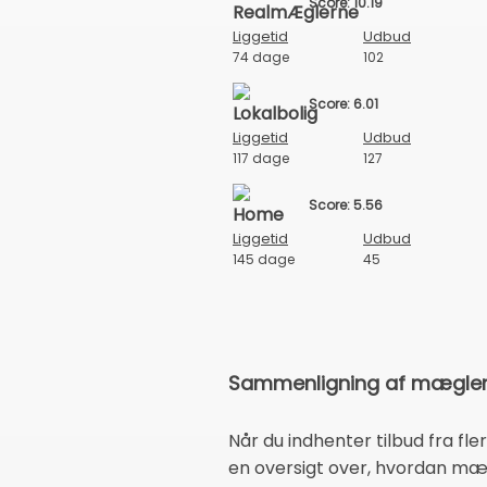
Score: 10.19
Liggetid
Udbud
74 dage
102
Score: 6.01
Liggetid
Udbud
117 dage
127
Score: 5.56
Liggetid
Udbud
145 dage
45
Sammenligning af mægleres
Når du indhenter tilbud fra fl
en oversigt over, hvordan mæ