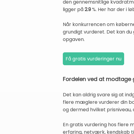
den gennemsnitlige kvadratm
ligger på
2.9
%. Her har der i 
Når konkurrencen om køberne er
grundigt vurderet. Det kan du 
opgaven.
Fordelen ved at modtage g
Det kan aldrig svare sig at i
flere mæglere vurderer din bol
og dermed hvilket prisniveau, d
En gratis vurdering hos flere 
erfaring, netværk, kendskab ti