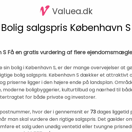
Valuea.dk
Bolig salgspris København S
vn S Få en gratis vurdering af flere ejendomsmægl
 sin bolig i København S, er der mange overvejelser at gør
rigtige bolig salgspris. København S dækker et attraktiv
 og priserne ligger i den højere ende på landsplan. Omr
moderne boligbyggerier, kulturtilbud og nærhed til båd
ftertragtet for både private og investorer.
postnummer, hvor der i gennemsnit er
73
dages liggetid p
, når man skal vurdere den rigtige salgspris. Det gælder 
mføre et salg uden unødig ventetid eller tvungne prisned