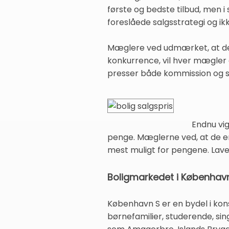
første og bedste tilbud, men 
foreslåede salgsstrategi og i
Mæglere ved udmærket, at de i
konkurrence, vil hver mægler 
presser både kommission og sal
Endnu vig
penge. Mæglerne ved, at de er
mest muligt for pengene. Lave
Boligmarkedet i København
København S er en bydel i kons
børnefamilier, studerende, sin