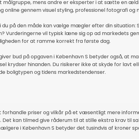
 målgruppe, mens andre er eksperter i at sætte en ældre l
ng online gennem visuel styling, professionel fotografi o
di du på den måde kan vælge mægler efter din situation: Sk
en? Vurderingerne vil typisk læne sig op ad markedets ge
igheden for at ramme korrekt fra første dag.
iver bud på opgaven i København S betyder også, at mar
l krydser hinanden. Du risikerer ikke at skyde for lavt ell
både boligtypen og tidens markedstendenser.
t forhandle priser og vilkår på et væsentligt mere informe
 Det kan tilmed give råderum til at stille ekstra krav til 
sælgere i København S betyder det tusindvis af kroner spa