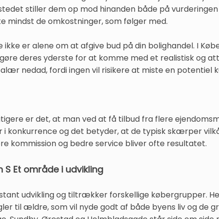
i stedet stiller dem op mod hinanden både på vurderingen
kke mindst de omkostninger, som følger med.
kke er alene om at afgive bud på din bolighandel. I Købe
gøre deres yderste for at komme med et realistisk og attr
ær nedad, fordi ingen vil risikere at miste en potentiel 
tigere er det, at man ved at få tilbud fra flere ejendoms
 i konkurrence og det betyder, at de typisk skærper vilk
re kommission og bedre service bliver ofte resultatet.
 S Et område i udvikling
tant udvikling og tiltrækker forskellige købergrupper. He
gler til ældre, som vil nyde godt af både byens liv og de 