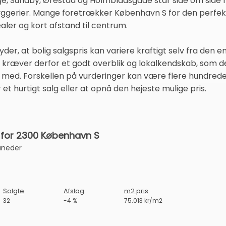
e, Sundby, Ørestad og Holmbladsgade står side om side
erier. Mange foretrækker København S for den perfekt
aler og kort afstand til centrum.
r, at bolig salgspris kan variere kraftigt selv fra den e
 kræver derfor et godt overblik og lokalkendskab, som de
med. Forskellen på vurderinger kan være flere hundrede 
et hurtigt salg eller at opnå den højeste mulige pris.
 for 2300 København S
åneder
Solgte
Afslag
m2 pris
32
-4 %
75.013 kr/m2