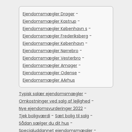
-
Ejendomsmægler Dragør
-
Ejendomsmægler Kastrup
-
Ejendomsmægler København s
-
Ejendomsmægler Frederiksberg
-
Ejendomsmægler København
-
Ejendomsmægler Nørrebro
-
Ejendomsmægler Vesterbro
-
Ejendomsmægler Amager
-
Ejendomsmægler Odense
Ejendomsmægler AArhus
-
Typisk salær ejendomsmægler
-
Omkostninger ved salg af lejlighed
-
Nye ejendomsvurderinger 2022
-
-
Tjek boligværdi
Sæt bolig til salg
-
Sådan sælger du dit hus
-
Specialuddannet ejendomsmægler