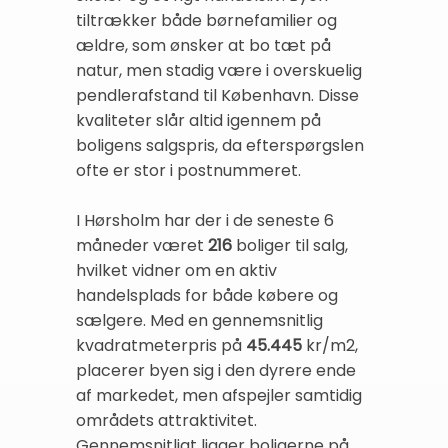
tiltrækker både børnefamilier og
ældre, som ønsker at bo tæt på
natur, men stadig være i overskuelig
pendlerafstand til København. Disse
kvaliteter slår altid igennem på
boligens salgspris, da efterspørgslen
ofte er stor i postnummeret.
I Hørsholm har der i de seneste 6
måneder været
216
boliger til salg,
hvilket vidner om en aktiv
handelsplads for både købere og
sælgere. Med en gennemsnitlig
kvadratmeterpris på
45.445
kr/m2,
placerer byen sig i den dyrere ende
af markedet, men afspejler samtidig
områdets attraktivitet.
Gennemsnitligt ligger boligerne på