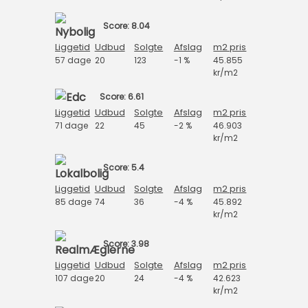
Score: 8.04
Liggetid
Udbud
Solgte
Afslag
m2 pris
57 dage
20
123
-1 %
45.855
kr/m2
Score: 6.61
Liggetid
Udbud
Solgte
Afslag
m2 pris
71 dage
22
45
-2 %
46.903
kr/m2
Score: 5.4
Liggetid
Udbud
Solgte
Afslag
m2 pris
85 dage
74
36
-4 %
45.892
kr/m2
Score: 3.98
Liggetid
Udbud
Solgte
Afslag
m2 pris
107 dage
20
24
-4 %
42.623
kr/m2