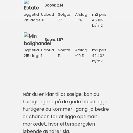
Score: 2.14
Liggetid
Udbud
Solgte
Afslag
m2 pris
215 dage
31
77
-1 %
46.109
kr/m2
Score: 1.97
Liggetid
Udbud
Solgte
Afslag
m2 pris
215 dage
1
11
-10 %
42.402
kr/m2
Når du er klar til at sælge, kan du
hurtigt agere på de gode tilbud og jo
hurtigere du kommer i gang, jo bedre
er chancen for at ligge optimalt i
markedet, hvor efterspørgslen
løbende ændrer sig.