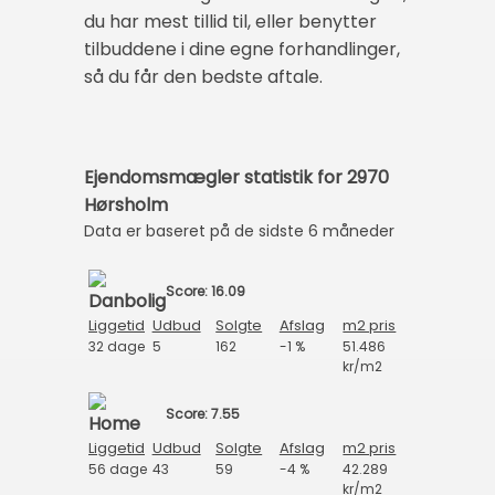
du har mest tillid til, eller benytter
tilbuddene i dine egne forhandlinger,
så du får den bedste aftale.
Ejendomsmægler statistik for 2970
Hørsholm
Data er baseret på de sidste 6 måneder
Score: 16.09
Liggetid
Udbud
Solgte
Afslag
m2 pris
32 dage
5
162
-1 %
51.486
kr/m2
Score: 7.55
Liggetid
Udbud
Solgte
Afslag
m2 pris
56 dage
43
59
-4 %
42.289
kr/m2