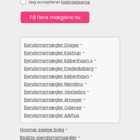
Jeg accepterer
betingelserne
-
Ejendomsmægler Dragør
-
Ejendomsmægler Kastrup
-
Ejendomsmægler København s
-
Ejendomsmægler Frederiksberg
-
Ejendomsmægler København
-
Ejendomsmægler Nørrebro
-
Ejendomsmægler Vesterbro
-
Ejendomsmægler Amager
-
Ejendomsmægler Odense
Ejendomsmægler AArhus
-
Hvornar saelge bolig
-
Bedste ejendomsmaegler