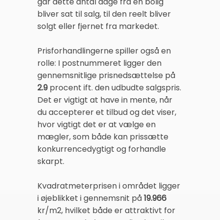
går dette antal dage fra en bolig
bliver sat til salg, til den reelt bliver
solgt eller fjernet fra markedet.
Prisforhandlingerne spiller også en
rolle: I postnummeret ligger den
gennemsnitlige prisnedsættelse på
2.9
procent ift. den udbudte salgspris.
Det er vigtigt at have in mente, når
du accepterer et tilbud og det viser,
hvor vigtigt det er at vælge en
mægler, som både kan prissætte
konkurrencedygtigt og forhandle
skarpt.
Kvadratmeterprisen i området ligger
i øjeblikket i gennemsnit på
19.966
kr/m2, hvilket både er attraktivt for