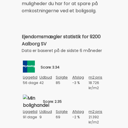
muligheder du har for at spare på
omkostningerne ved et boligsalg.
Ejendomsmægler statistik for 9200
Aalborg SV
Data er baseret på de sidste 6 måneder
Score: 3.34
Liggetid
Udbud
Solgte
Afslag
m2 pris
56 dage
42
85
-3 %
18.726
kr/m2
Score: 2.35
Liggetid
Udbud
Solgte
Afslag
m2 pris
91 dage
9
69
-2 %
21.392
kr/m2