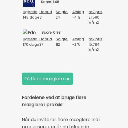
Score: 1.46
Liggetid
Udbud
Solgte
Afslag
m2 pris
148 dage
8
24
-4 %
21.590
kr/m2
Score: 0.93
Liggetid
Udbud
Solgte
Afslag
m2 pris
170 dage
37
112
-2 %
15.784
kr/m2
Fordelene ved at bruge flere
mæglere i praksis
Når du inviterer flere mæglere ind i
processen, opnår du følgende