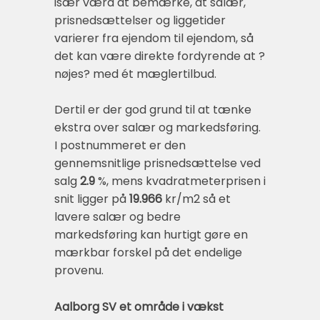
især værd at bemærke, at salær,
prisnedsættelser og liggetider
varierer fra ejendom til ejendom, så
det kan være direkte fordyrende at ?
nøjes? med ét mægler­tilbud.
Dertil er der god grund til at tænke
ekstra over salær og markedsføring.
I postnummeret er den
gennemsnitlige prisnedsættelse ved
salg
2.9
%, mens kvadratmeterprisen i
snit ligger på
19.966
kr/m2 så et
lavere salær og bedre
markedsføring kan hurtigt gøre en
mærkbar forskel på det endelige
provenu.
Aalborg SV et område i vækst