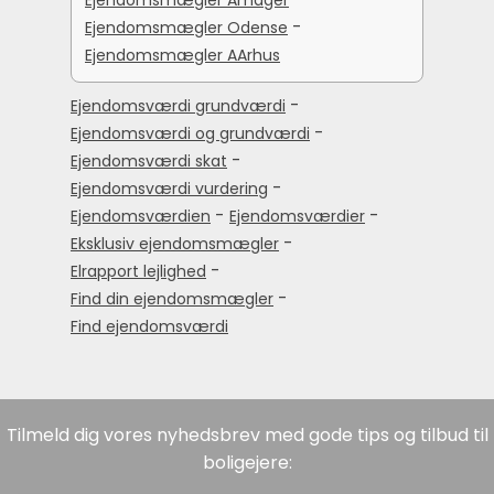
Ejendomsmægler Amager
-
Ejendomsmægler Odense
Ejendomsmægler AArhus
-
Ejendomsværdi grundværdi
-
Ejendomsværdi og grundværdi
-
Ejendomsværdi skat
-
Ejendomsværdi vurdering
-
-
Ejendomsværdien
Ejendomsværdier
-
Eksklusiv ejendomsmægler
-
Elrapport lejlighed
-
Find din ejendomsmægler
Find ejendomsværdi
Tilmeld dig vores nyhedsbrev med gode tips og tilbud til
boligejere: