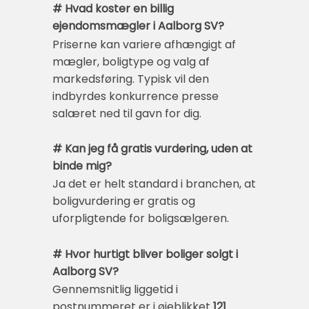
# Hvad koster en billig
ejendomsmægler i Aalborg SV?
Priserne kan variere afhængigt af
mægler, boligtype og valg af
markedsføring. Typisk vil den
indbyrdes konkurrence presse
salæret ned til gavn for dig.
# Kan jeg få gratis vurdering, uden at
binde mig?
Ja det er helt standard i branchen, at
boligvurdering er gratis og
uforpligtende for boligsælgeren.
# Hvor hurtigt bliver boliger solgt i
Aalborg SV?
Gennemsnitlig liggetid i
postnummeret er i øjeblikket
121