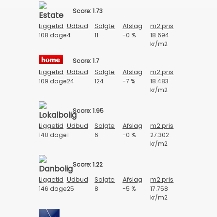
Score: 1.73
Liggetid
Udbud
Solgte
Afslag
m2 pris
108 dage
4
11
-0 %
18.694
kr/m2
Score: 1.7
Liggetid
Udbud
Solgte
Afslag
m2 pris
109 dage
24
124
-7 %
18.483
kr/m2
Score: 1.95
Liggetid
Udbud
Solgte
Afslag
m2 pris
140 dage
1
6
-0 %
27.302
kr/m2
Score: 1.22
Liggetid
Udbud
Solgte
Afslag
m2 pris
146 dage
25
8
-5 %
17.758
kr/m2