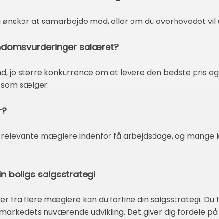
du ønsker at samarbejde med, eller om du overhovedet vil
endomsvurderinger salæret?
d, jo større konkurrence om at levere den bedste pris og
ig som sælger.
r?
t af relevante mæglere indenfor få arbejdsdage, og mang
n boligs salgsstrategi
 fra flere mæglere kan du forfine din salgsstrategi. Du f
gmarkedets nuværende udvikling. Det giver dig fordele på