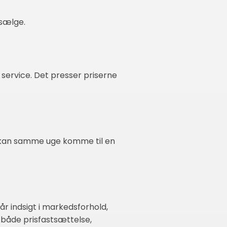
 sælge.
 service. Det presser priserne
e kan samme uge komme til en
år indsigt i markedsforhold,
 både prisfastsættelse,