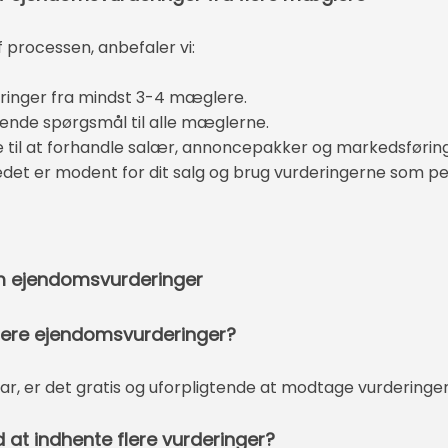
 processen, anbefaler vi:
eringer fra mindst 3-4 mæglere.
rende spørgsmål til alle mæglerne.
 til at forhandle salær, annoncepakker og markedsførin
edet er modent for dit salg og brug vurderingerne som p
om ejendomsvurderinger
å flere ejendomsvurderinger?
ar, er det gratis og uforpligtende at modtage vurderinger
d at indhente flere vurderinger?