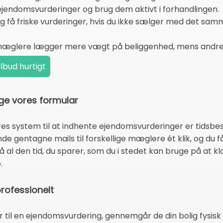
jendomsvurderinger og brug dem aktivt i forhandlingen.
g få friske vurderinger, hvis du ikke sælger med det sam
e mæglere lægger mere vægt på beliggenhed, mens andre 
ge vores formular
res system til at indhente ejendomsvurderinger er tidsbes
nde gentagne mails til forskellige mæglere ét klik, og du få
l den tid, du sparer, som du i stedet kan bruge på at k
.
rofessionelt
r til en ejendomsvurdering, gennemgår de din bolig fys