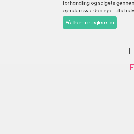
forhandling og salgets gennemfø
ejendomsvurderinger altid udvi
E
F