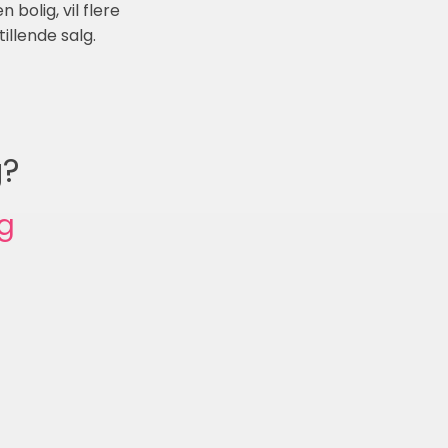
bolig, vil flere
illende salg.
g?
ig