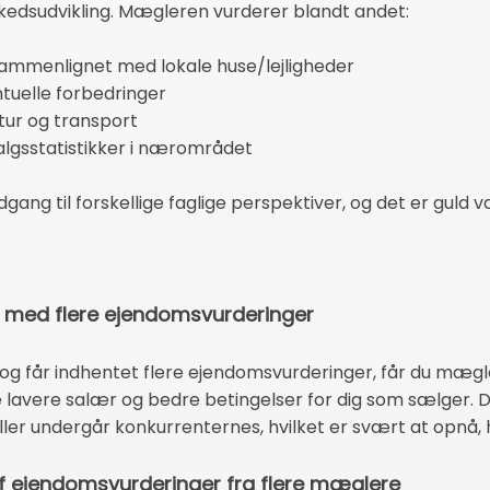
rkedsudvikling. Mægleren vurderer blandt andet:
sammenlignet med lokale huse/lejligheder
uelle forbedringer
atur og transport
 salgsstatistikker i nærområdet
gang til forskellige faglige perspektiver, og det er guld 
r med flere ejendomsvurderinger
 og får indhentet flere ejendomsvurderinger, får du mægl
te lavere salær og bedre betingelser for dig som sælger. 
ller undergår konkurrenternes, hvilket er svært at opnå, h
f ejendomsvurderinger fra flere mæglere