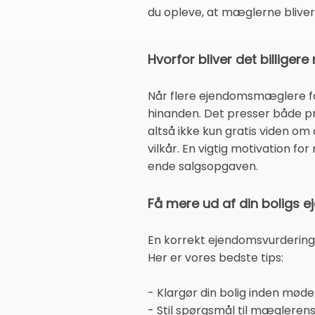
du opleve, at mæglerne blive
Hvorfor bliver det billige
Når flere ejendomsmæglere få
hinanden. Det presser både pri
altså ikke kun gratis viden om
vilkår. En vigtig motivation for
ende salgsopgaven.
Få mere ud af din boligs e
En korrekt ejendomsvurdering 
Her er vores bedste tips:
- Klargør din bolig inden mø
- Stil spørgsmål til mæglerens