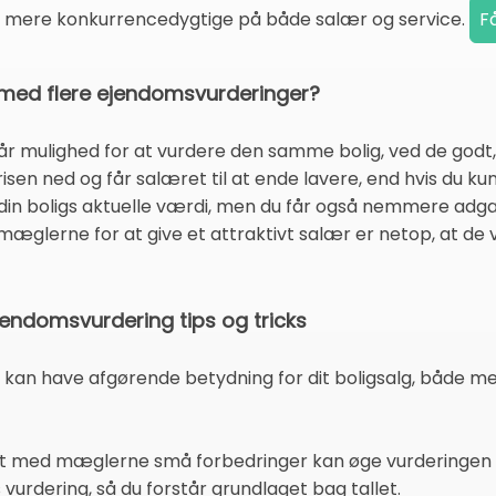
r mere konkurrencedygtige på både salær og service.
re med flere ejendomsvurderinger?
r mulighed for at vurdere den samme bolig, ved de godt,
sen ned og får salæret til at ende lavere, end hvis du k
 din boligs aktuelle værdi, men du får også nemmere adgan
 mæglerne for at give et attraktivt salær er netop, at de vil 
jendomsvurdering tips og tricks
kan have afgørende betydning for dit boligsalg, både med
det med mæglerne små forbedringer kan øge vurderingen
 vurdering, så du forstår grundlaget bag tallet.