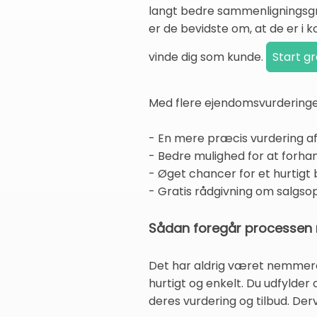
langt bedre sammenligningsgru
er de bevidste om, at de er i k
vinde dig som kunde.
Med flere ejendomsvurderinger
- En mere præcis vurdering af
- Bedre mulighed for at forha
- Øget chancer for et hurtigt bo
- Gratis rådgivning om salgso
Sådan foregår processen 
Det har aldrig været nemmere
hurtigt og enkelt. Du udfylde
deres vurdering og tilbud. Der