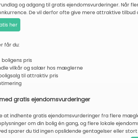
ndlag og adgang til gratis ejendomsvurderinger. Når fle
onkurrence. De vil derfor ofte give mere attraktive tilbud 
 får du:
 boligens pris
ndle vilkår og salær hos mæglerne
ligsalg til attraktiv pris
ptimering
med gratis ejendomsvurderinger
 at indhente gratis ejendomsvurderinger fra flere mægle
r oplysninger om din bolig én gang, og flere lokale ejen
ved sparer du tid ingen opslidende gentagelser eller stort