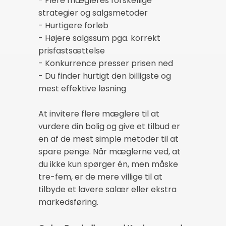
- Flere mægleres forskellige
strategier og salgsmetoder
- Hurtigere forløb
- Højere salgssum pga. korrekt
prisfastsættelse
- Konkurrence presser prisen ned
- Du finder hurtigt den billigste og
mest effektive løsning
At invitere flere mæglere til at
vurdere din bolig og give et tilbud er
en af de mest simple metoder til at
spare penge. Når mæglerne ved, at
du ikke kun spørger én, men måske
tre-fem, er de mere villige til at
tilbyde et lavere salær eller ekstra
markedsføring.