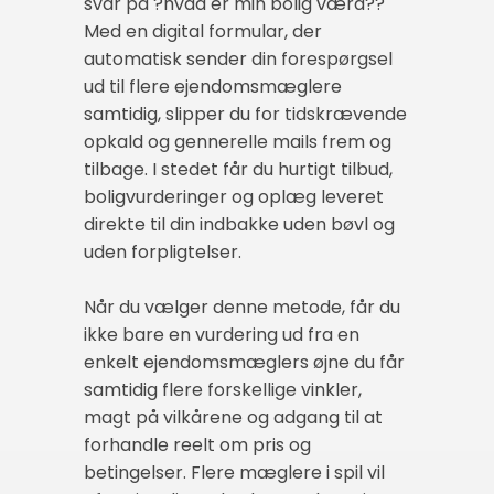
svar på ?hvad er min bolig værd??
Med en digital formular, der
automatisk sender din forespørgsel
ud til flere ejendomsmæglere
samtidig, slipper du for tidskrævende
opkald og gennerelle mails frem og
tilbage. I stedet får du hurtigt tilbud,
boligvurderinger og oplæg leveret
direkte til din indbakke uden bøvl og
uden forpligtelser.
Når du vælger denne metode, får du
ikke bare en vurdering ud fra en
enkelt ejendomsmæglers øjne du får
samtidig flere forskellige vinkler,
magt på vilkårene og adgang til at
forhandle reelt om pris og
betingelser. Flere mæglere i spil vil