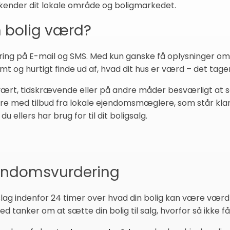
ender dit lokale område og boligmarkedet.
n bolig værd?
ng på E-mail og SMS. Med kun ganske få oplysninger om d
t og hurtigt finde ud af, hvad dit hus er værd – det tager
rt, tidskrævende eller på andre måder besværligt at sæ
dere med tilbud fra lokale ejendomsmæglere, som står klar 
 ellers har brug for til dit boligsalg.
jendomsvurdering
slag indenfor 24 timer over hvad din bolig kan være værd 
d tanker om at sætte din bolig til salg, hvorfor så ikke få