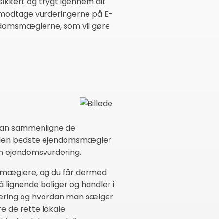
 sikkert og trygt igennem dit
u modtage vurderingerne på E-
jendomsmæglerne, som vil gøre
kan sammenligne de
 få den bedste ejendomsmægler
in ejendomsvurdering.
msmæglere, og du får dermed
lignende boliger og handler i
rdering og hvordan man sælger
e de rette lokale