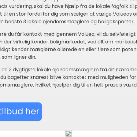
s vurdering, skal du have hjælp fra de lokale fagfolk til 
t til en stor fordel for dig som sælger at vælge Valueas 
 de bedste 3 lokale ejendomsmæglere og boligeksperter.
e du får kontakt med igennem Valuea, vil du selvføleli
der virkelig kender boligmarkedet, ved alt om markedsf
eldigt kender mæglerne allerede en eller flere som poten
som ligner din.
de de 3 dygtigste lokale ejendomsmæglere fra dit næromr
il du bagefter snarest blive kontaktet med muligheden for
ndomsmæglere, hvilket hjælper dig til en helt præcis værd
tilbud her