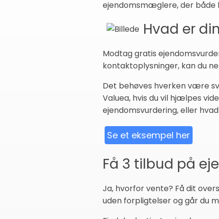
ejendomsmæglere, der både k
Hvad er di
Modtag gratis ejendomsvurderi
kontaktoplysninger, kan du nem
Det behøves hverken være svæ
Valuea, hvis du vil hjælpes vi
ejendomsvurdering, eller hvad du
Se et eksempel her
Få 3 tilbud på e
Ja, hvorfor vente? Få dit over
uden forpligtelser og går du me