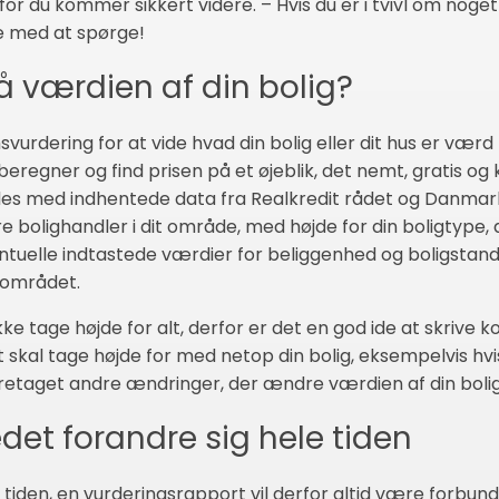
or du kommer sikkert videre. – Hvis du er i tvivl om noget
e med at spørge!
å værdien af din bolig?
vurdering for at vide hvad din bolig eller dit hus er værd 
beregner og find prisen på et øjeblik, det nemt, gratis og k
s med indhentede data fra Realkredit rådet og Danmarks
olighandler i dit område, med højde for din boligtype, di
ntuelle indtastede værdier for beliggenhed og boligstand
lområdet.
kke tage højde for alt, derfor er det en god ide at skri
al tage højde for med netop din bolig, eksempelvis hvis
foretaget andre ændringer, der ændre værdien af din bolig 
det forandre sig hele tiden
iden, en vurderingsrapport vil derfor altid være forbund