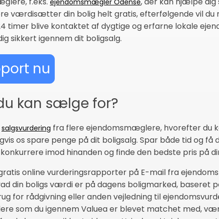
glere, f.eks.
, der kan hjælpe dig
ejendomsmægler Odense
e værdisætter din bolig helt gratis, efterfølgende vil d
 24 timer blive kontaktet af dygtige og erfarne lokale e
ig sikkert igennem dit boligsalg.
pport nu
 du kan sælge for?
d
fra flere ejendomsmæglere, hvorefter du 
salgsvurdering
ligvis os spare penge på dit boligsalg. Spar både tid og
ne konkurrere imod hinanden og finde den bedste pris på d
 gratis online vurderingsrapporter på E-mail fra ejendo
d din boligs værdi er på dagens boligmarked, baseret på 
g for rådgivning eller anden vejledning til ejendomsvu
glere som du igennem Valuea er blevet matchet med, vær