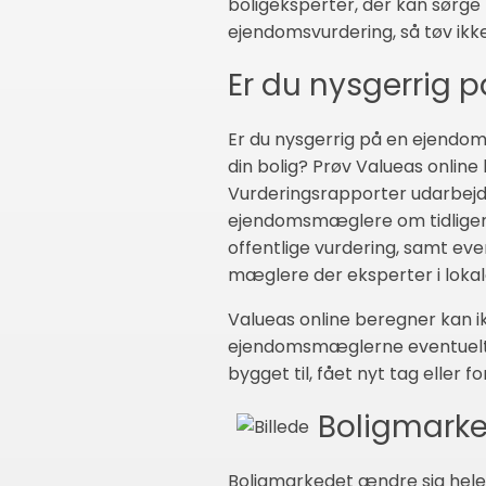
boligeksperter, der kan sørge f
ejendomsvurdering, så tøv ikk
Er du nysgerrig p
Er du nysgerrig på en ejendoms
din bolig? Prøv Valueas online 
Vurderingsrapporter udarbejde
ejendomsmæglere om tidligere b
offentlige vurdering, samt eve
mæglere der eksperter i loka
Valueas online beregner kan i
ejendomsmæglerne eventuelt sk
bygget til, fået nyt tag eller 
Boligmarke
Boligmarkedet ændre sig hele t