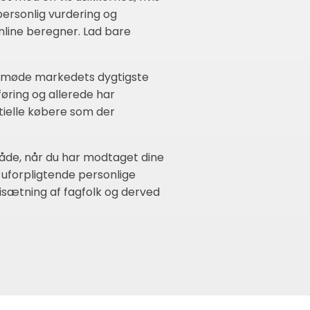
personlig vurdering og
online beregner. Lad bare
gt møde markedets dygtigste
øring og allerede har
tielle købere som der
åde, når du har modtaget dine
 uforpligtende personlige
isætning af fagfolk og derved