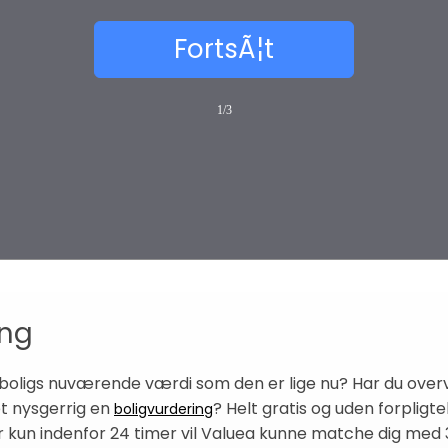
1/3
ing
 boligs nuværende værdi som den er lige nu? Har du overv
et nysgerrig en
? Helt gratis og uden forpligtel
boligvurdering
 kun indenfor 24 timer vil Valuea kunne matche dig med 3