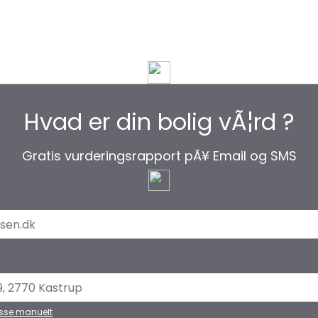
Hjem
SÃ¥dan virker det
Hvad er din bolig vÃ¦rd ?
Gratis vurderingsrapport pÃ¥ Email og SMS
esse manuelt