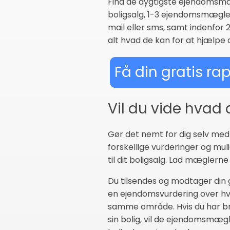
Find de dygtigste ejendomsmæ
boligsalg, 1-3 ejendomsmægler
mail eller sms, samt indenfor
alt hvad de kan for at hjælpe d
Få din gratis ra
Vil du vide hvad
Gør det nemt for dig selv me
forskellige vurderinger og mu
til dit boligsalg. Lad mægler
Du tilsendes og modtager din
en ejendomsvurdering over hva
samme område. Hvis du har bru
sin bolig, vil de ejendomsmæ