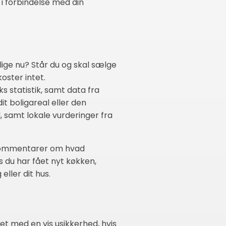
 i forbindelse med din
lige nu? Står du og skal sælge
oster intet.
 statistik, samt data fra
t boligareal eller den
, samt lokale vurderinger fra
ve kommentarer om hvad
 du har fået nyt køkken,
eller dit hus.
et med en vis usikkerhed, hvis