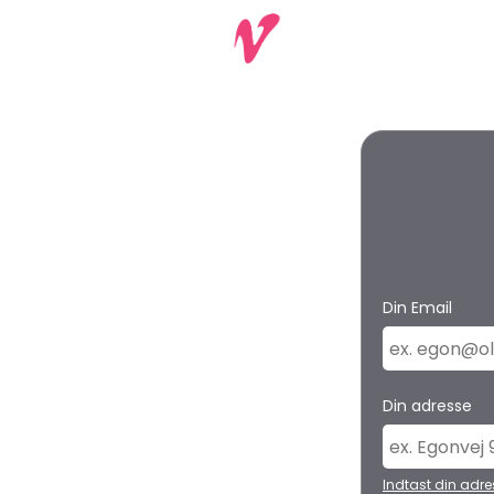
Valuea.dk
Din Email
Din adresse
Indtast din adr